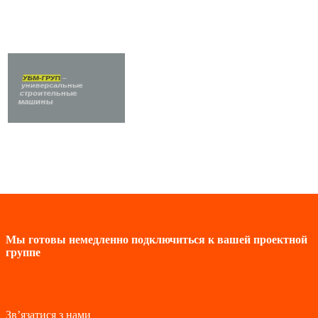
УБМ-ГРУП
–
универсальные
строительные
машины
Мы готовы немедленно подключиться к вашей проектной
группе
Зв’язатися з нами