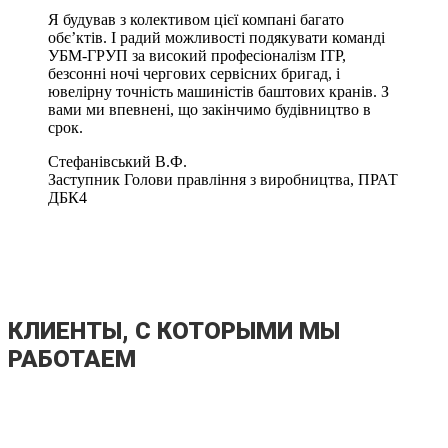
Я будував з колективом цієї компані багато
обє’ктів. І радий можливості подякувати команді
УБМ-ГРУП за високий професіоналізм ІТР,
безсонні ночі чергових сервісних бригад, і
ювелірну точність машиністів баштових кранів. З
вами ми впевнені, що закінчимо будівництво в
срок.
Стефанівський В.Ф.
Заступник Голови правління з виробництва, ПРАТ
ДБК4
КЛИЕНТЫ, С КОТОРЫМИ МЫ
РАБОТАЕМ