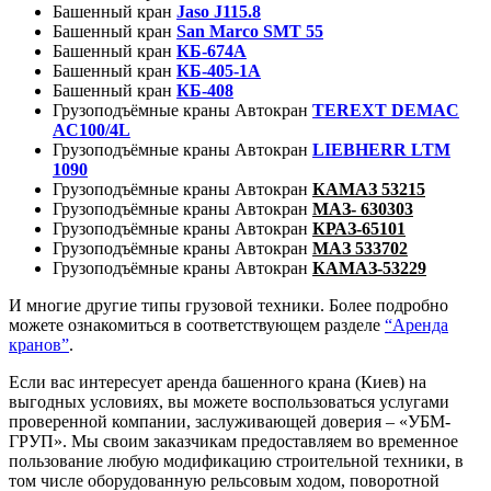
Башенный кран
Jaso J115.8
Башенный кран
San Marco SMT 55
Башенный кран
КБ-674А
Башенный кран
КБ-405-1А
Башенный кран
КБ-408
Грузоподъёмные краны Автокран
TEREXT DEMAC
AC100/4L
Грузоподъёмные краны Автокран
LІEBHERR LTM
1090
Грузоподъёмные краны Автокран
КАМАЗ 53215
Грузоподъёмные краны Автокран
МАЗ- 630303
Грузоподъёмные краны Автокран
КРАЗ-65101
Грузоподъёмные краны Автокран
МАЗ 533702
Грузоподъёмные краны Автокран
КАМАЗ-53229
И многие другие типы грузовой техники. Более подробно
можете ознакомиться в соответствующем разделе
“Аренда
кранов”
.
Если вас интересует аренда башенного крана (Киев) на
выгодных условиях, вы можете воспользоваться услугами
проверенной компании, заслуживающей доверия – «УБМ-
ГРУП». Мы своим заказчикам предоставляем во временное
пользование любую модификацию строительной техники, в
том числе оборудованную рельсовым ходом, поворотной