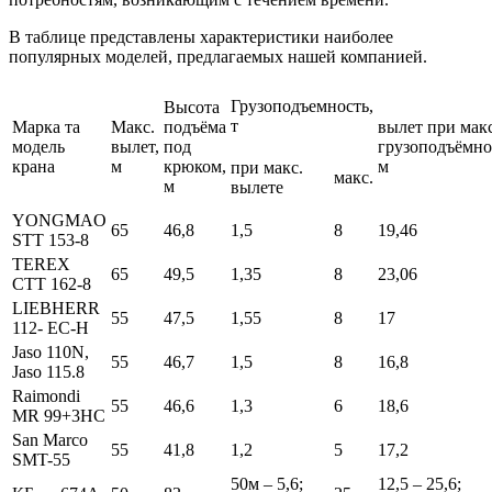
В таблице представлены характеристики наиболее
популярных моделей, предлагаемых нашей компанией.
Грузоподъемность,
Высота
т
Марка та
Макс.
подъёма
вылет при макс
модель
вылет,
под
грузоподъёмно
крана
м
крюком,
м
при макс.
макс.
м
вылете
YONGMAO
65
46,8
1,5
8
19,46
STT 153-8
TEREX
65
49,5
1,35
8
23,06
CTT 162-8
LIEBHERR
55
47,5
1,55
8
17
112- EC-H
Jaso 110N,
55
46,7
1,5
8
16,8
Jaso 115.8
Raimondi
55
46,6
1,3
6
18,6
MR 99+3НС
San Marco
55
41,8
1,2
5
17,2
SMT-55
50м – 5,6;
12,5 – 25,6;