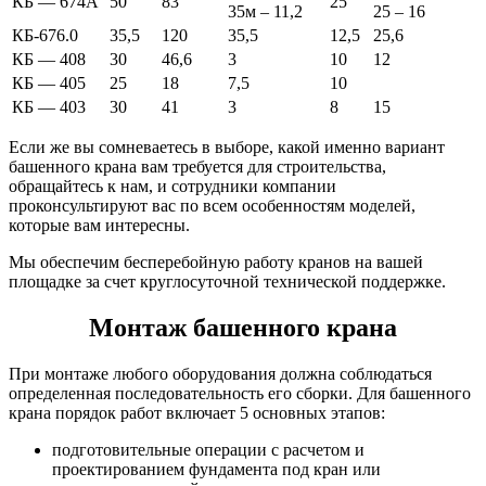
КБ — 674А
50
83
25
35м – 11,2
25 – 16
КБ-676.0
35,5
120
35,5
12,5
25,6
КБ — 408
30
46,6
3
10
12
КБ — 405
25
18
7,5
10
КБ — 403
30
41
3
8
15
Если же вы сомневаетесь в выборе, какой именно вариант
башенного крана вам требуется для строительства,
обращайтесь к нам, и сотрудники компании
проконсультируют вас по всем особенностям моделей,
которые вам интересны.
Мы обеспечим бесперебойную работу кранов на вашей
площадке за счет круглосуточной технической поддержке.
Монтаж башенного крана
При монтаже любого оборудования должна соблюдаться
определенная последовательность его сборки. Для башенного
крана порядок работ включает 5 основных этапов:
подготовительные операции с расчетом и
проектированием фундамента под кран или