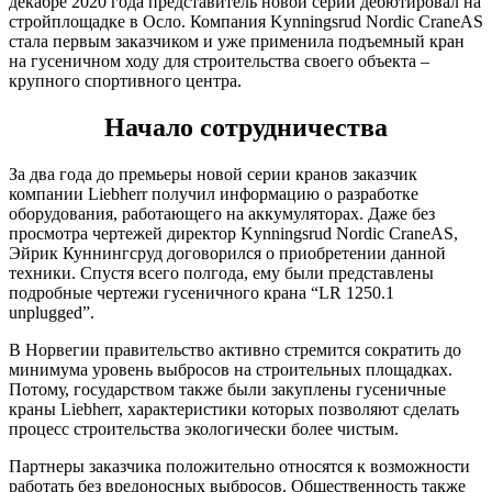
декабре 2020 года представитель новой серии дебютировал на
стройплощадке в Осло. Компания Kynningsrud Nordic CraneAS
стала первым заказчиком и уже применила подъемный кран
на гусеничном ходу для строительства своего объекта –
крупного спортивного центра.
Начало сотрудничества
За два года до премьеры новой серии кранов заказчик
компании Liebherr получил информацию о разработке
оборудования, работающего на аккумуляторах. Даже без
просмотра чертежей директор Kynningsrud Nordic CraneAS,
Эйрик Куннингсруд договорился о приобретении данной
техники. Спустя всего полгода, ему были представлены
подробные чертежи гусеничного крана “LR 1250.1
unplugged”.
В Норвегии правительство активно стремится сократить до
минимума уровень выбросов на строительных площадках.
Потому, государством также были закуплены гусеничные
краны Liebherr, характеристики которых позволяют сделать
процесс строительства экологически более чистым.
Партнеры заказчика положительно относятся к возможности
работать без вредоносных выбросов. Общественность также