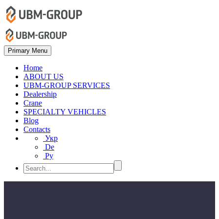
Primary Menu
Home
ABOUT US
UBM-GROUP SERVICES
Dealership
Crane
SPECIALTY VEHICLES
Blog
Contacts
Укр
De
Ру