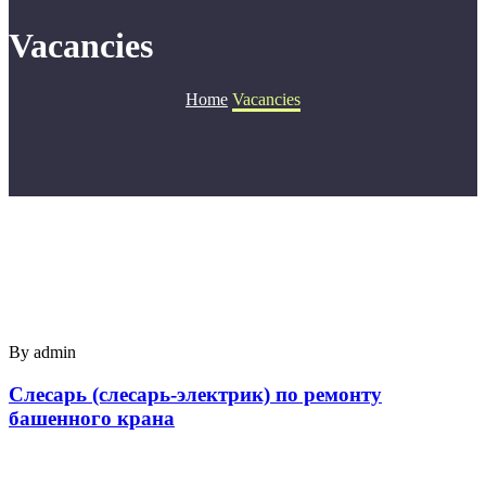
Vacancies
Home
Vacancies
By admin
Слесарь (слесарь-электрик) по ремонту
башенного крана